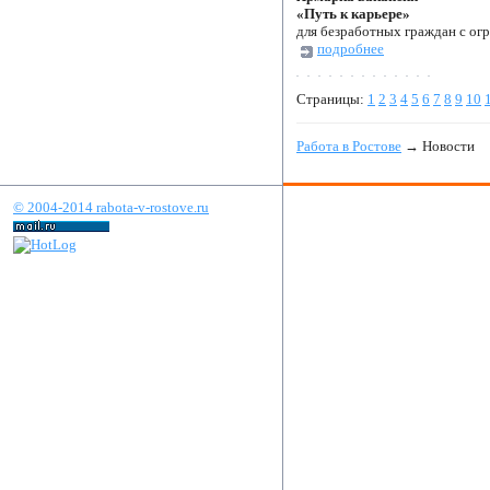
«Путь к карьере»
для безработных граждан с ог
подробнее
Страницы:
1
2
3
4
5
6
7
8
9
10
Работа в Ростове
→ Новости
© 2004-2014 rabota-v-rostove.ru