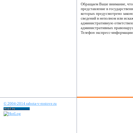
Обращаем Ваше внимание, что
представление в государствен
которых предусмотрено законо
сведений в неполном или иска
административную ответственн
административных правонару
Телефон экспресс-информации 
© 2004-2014 rabota-v-rostove.ru