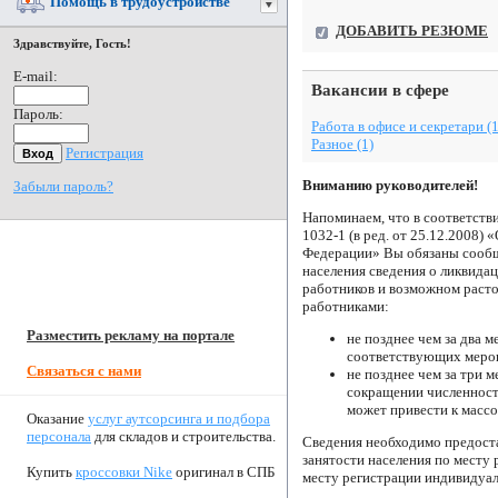
Помощь в трудоустройстве
ДОБАВИТЬ РЕЗЮМЕ
Здравствуйте, Гость!
E-mail:
Вакансии в сфере
Пароль:
Работа в офисе и секретари (1
Разное (1)
Регистрация
Вниманию руководителей!
Забыли пароль?
Напоминаем, что в соответстви
1032-1 (в ред. от 25.12.2008) 
Федерации» Вы обязаны сообщ
населения сведения о ликвида
работников и возможном раст
работниками:
Разместить рекламу на портале
не позднее чем за два м
соответствующих меро
Связаться с нами
не позднее чем за три м
сокращении численност
может привести к масс
Оказание
услуг аутсорсинга и подбора
персонала
для складов и строительства.
Сведения необходимо предоста
занятости населения по месту
Купить
кроссовки Nike
оригинал в СПБ
месту регистрации индивидуа