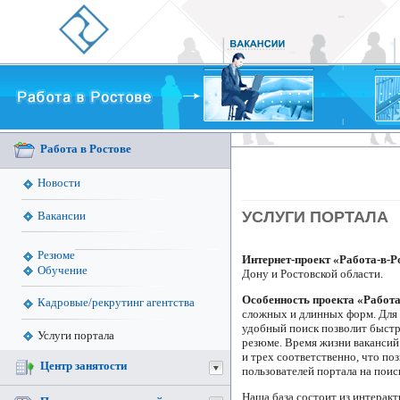
Работа в Ростове
Новости
УСЛУГИ ПОРТАЛА
Вакансии
Резюме
Интернет-проект «Работа-в-Р
Обучение
Дону и Ростовской области.
Особенность проекта «Работа
Кадровые/рекрутинг агентства
сложных и длинных форм. Для 
удобный поиск позволит быст
Услуги портала
резюме. Время жизни вакансий
и трех соответственно, что по
Центр занятости
пользователей портала на поис
Наша база состоит из интера