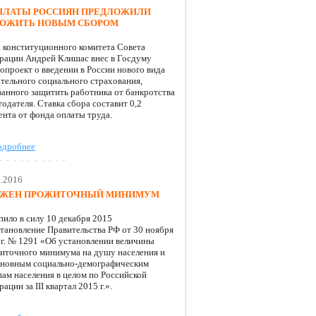
ПЛАТЫ РОССИЯН ПРЕДЛОЖИЛИ
ОЖИТЬ НОВЫМ СБОРОМ
а конституционного комитета Совета
рации Андрей Клишас внес в Госдуму
опроект о введении в России нового вида
ательного социального страхования,
ванного защитить работника от банкротства
одателя. Ставка сбора составит 0,2
ента от фонда оплаты труда.
одробнее
1.2016
ЖЕН ПРОЖИТОЧНЫЙ МИНИМУМ
пило в силу 10 декабря 2015
становление Правительства РФ от 30 ноября
 г. № 1291 «Об установлении величины
иточного минимума на душу населения и
сновным социально-демографическим
пам населения в целом по Российской
ации за III квартал 2015 г.».