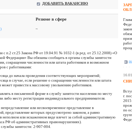
ДОБАВИТЬ ВАКАНСИЮ
ЗАР
ОБЛ
Резюме в сфере
Глав
Феде
)
~
закон
обяз
приз
работ
проц
 с п.2 ст.25 Закона РФ от 19.04.91 № 1032-1 (в ред. от 25.12.2008) «О
ской Федерации» Вы обязаны сообщать в органы службы занятости
п
ции, сокращении численности или штата работников и возможном
ров с работниками:
16.0
месяца до начала проведения соответствующих мероприятий;
месяца в случае, если решение о сокращении численности или штата
СНИ
и может привести к массовому увольнению работников.
Всту
влять в письменной форме в службу занятости населения по месту
г. по
и либо месту регистрации индивидуального предпринимателя.
2015
прож
непредставление или несвоевременное представление в
по о
ий, представление которых предусмотрено законом, а равно
груп
 в неполном или искаженном виде влечет за собой административную
Федер
декса РФ об административных правонарушениях).
службы занятости: 2-907-004.