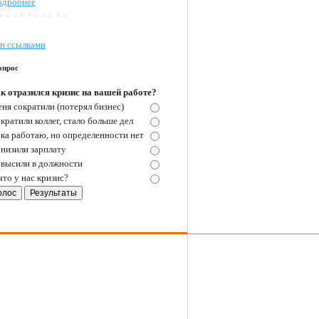
одробнее
н ссылками
опрос
к отразился кризис на вашей работе?
ня сократили (потерял бизнес)
кратили коллег, стало больше дел
ка работаю, но определенности нет
низили зарплату
высили в должности
что у нас кризис?