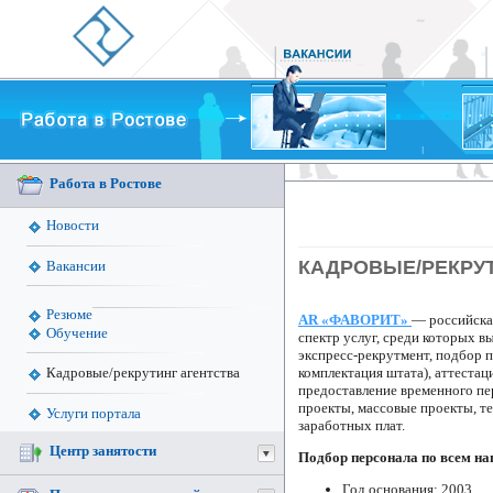
Работа в Ростове
Новости
КАДРОВЫЕ/РЕКРУТ
Вакансии
Резюме
AR «ФАВОРИТ»
— российска
Обучение
спектр услуг, среди которых 
экспресс-рекрутмент, подбор 
комплектация штата), аттестац
Кадровые/рекрутинг агентства
предоставление временного пе
проекты, массовые проекты, те
Услуги портала
заработных плат.
Центр занятости
Подбор персонала по всем на
Год основания: 2003