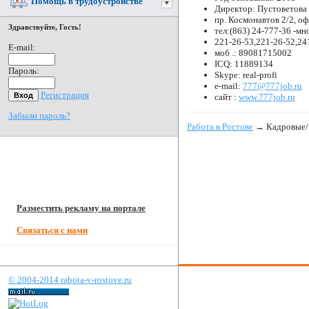
Помощь в трудоустройстве
Директор: Пустоветова
пр. Космонавтов 2/2, о
Здравствуйте, Гость!
тел:(863) 24-777-36 -м
221-26-53,221-26-52,24
E-mail:
моб .: 89081715002
ICQ: 11889134
Пароль:
Skype: real-profi
e-mail:
777@777job.ru
Регистрация
сайт :
www.777job.ru
Забыли пароль?
Работа в Ростове
→ Кадровые/р
Разместить рекламу на портале
Связаться с нами
© 2004-2014 rabota-v-rostove.ru