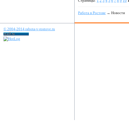
Страницы:
1
2
3
4
5
6
7
8
9
10
Работа в Ростове
→ Новости
© 2004-2014 rabota-v-rostove.ru