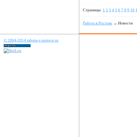
Страницы:
1
2
3
4
5
6
7
8
9
10
Работа в Ростове
→ Новости
© 2004-2014 rabota-v-rostove.ru