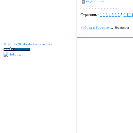
подробнее
Страницы:
1
2
3
4
5
6
7
8
9
10
Работа в Ростове
→ Новости
© 2004-2014 rabota-v-rostove.ru