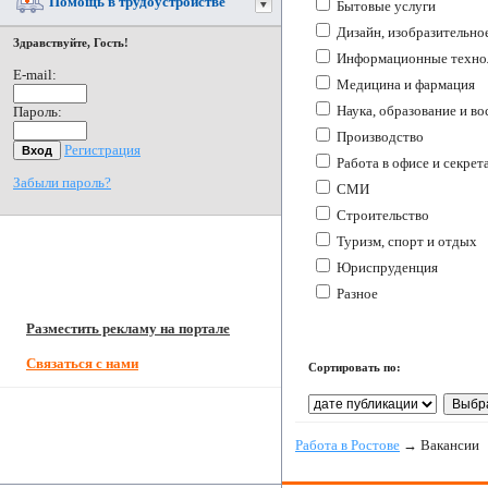
Помощь в трудоустройстве
Бытовые услуги
Дизайн, изобразительно
Здравствуйте, Гость!
Информационные технол
E-mail:
Медицина и фармация
Наука, образование и во
Пароль:
Производство
Регистрация
Работа в офисе и секрет
Забыли пароль?
СМИ
Строительство
Туризм, спорт и отдых
Юриспруденция
Разное
Разместить рекламу на портале
Связаться с нами
Сортировать по:
Работа в Ростове
→ Вакансии