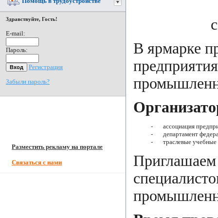
Помощь в трудоустройстве
с
Здравствуйте, Гость!
E-mail:
В ярмарке п
Пароль:
предприятия
Регистрация
промышленно
Забыли пароль?
Организато
-
ассоциация предпр
-
департамент федера
-
траслевые учебные 
Разместить рекламу на портале
Приглашаем 
Связаться с нами
специалисто
промышленн