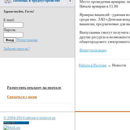
Помощь в трудоустройстве
Место проведения ярмарки: пер
Начало ярмарки в 11.00
Здравствуйте, Гость!
Ярмарка вакансий - удачная в
среди них: ЗАО «Донская кон
E-mail:
вакансии, предлагаемые для в
Пароль:
Выпускники смогут получить и
другие ресурсы и возможност
Регистрация
общегородского электронного 
Забыли пароль?
Вернуться назад
Работа в Ростове
→ Новости
Разместить рекламу на портале
Связаться с нами
© 2004-2014 rabota-v-rostove.ru