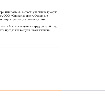
риятий заявили о своем участии в ярмарке,
нк, ООО «Синтез-кровля». Основные
низации продаж, экономист, агент.
ские сайты, посвященные трудоустройству,
ости предложат выпускникам вакансии