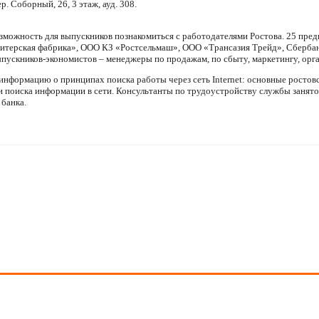
. Соборный, 26, 3 этаж, ауд. 308.
озможность для выпускников познакомиться с работодателями Ростова. 25 предп
дитерская фабрика», ООО КЗ «Ростсельмаш», ООО «Трансазия Трейд», Сберба
ыпускников-экономистов – менеджеры по продажам, по сбыту, маркетингу, орга
нформацию о принципах поиска работы через сеть Internet: основные ростов
и поиска информации в сети. Консультанты по трудоустройству службы занят
банка.