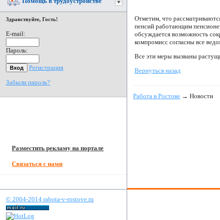
Помощь в трудоустройстве
Отметим, что рассматриваются
Здравствуйте, Гость!
пенсий работающим пенсионер
E-mail:
обсуждается возможность сокр
компромисс согласны все ведо
Пароль:
Все эти меры вызваны растущ
Регистрация
Вернуться назад
Забыли пароль?
Работа в Ростове
→ Новости
Разместить рекламу на портале
Связаться с нами
© 2004-2014 rabota-v-rostove.ru