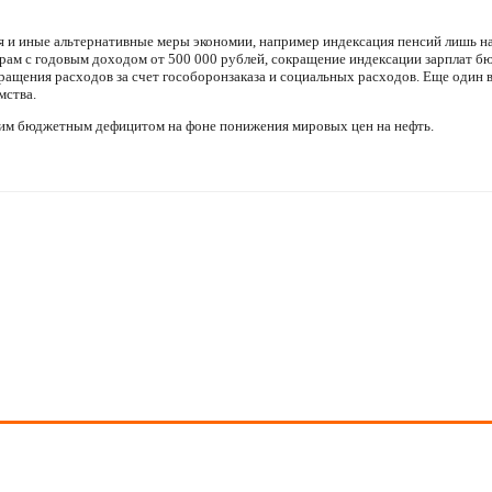
 и иные альтернативные меры экономии, например индексация пенсий лишь на
ам с годовым доходом от 500 000 рублей, сокращение индексации зарплат б
ащения расходов за счет гособоронзаказа и социальных расходов. Еще один в
мства.
им бюджетным дефицитом на фоне понижения мировых цен на нефть.