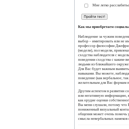
Мне легко расслабить
Как мы приобретаем социал
Наблюдение за чужим поведени
выбор – имитировать или не им
профессор философии Джефри А
(модели), пол модели, привлек
сходства наблюдателя с модел
поведении сходства с каким-л
людьми из ближайшего окружен
Для Вас будет важным выявить
навыками. Вы можете, наблюда
поведение (как вербальное, так
желательным для Вас формам по
Другим аспектом в развитии со
или негативную информацию, к
как орудие оценки собственног
Вы меня слушали, потому что 
пониженный визуальный контак
общения может очень помочь у
смысла невербальных намеков