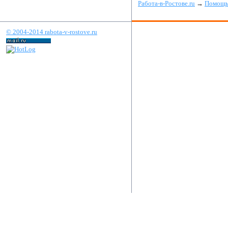
Работа-в-Ростове.ru
→
Помощь 
© 2004-2014 rabota-v-rostove.ru